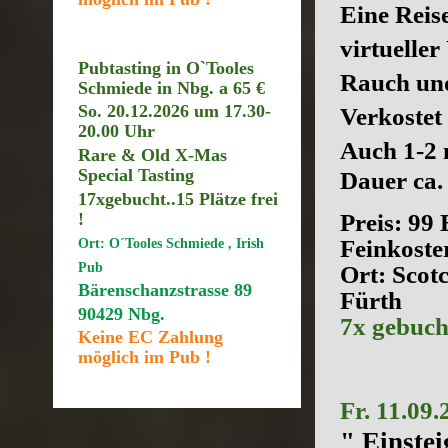
Eine Reis
virtueller
Pubtasting in O`Tooles
Rauch und
Schmiede in Nbg. a 65 €
So. 20.12.2026 um 17.30
-
Verkostet
20.00 Uhr
Auch 1-2 
Rare & Old X-Mas
Special Tasting
Dauer ca. 
17xgebucht..15
Plätze frei
!
Preis: 99
Ort: O´Tooles Schmiede , Irish
Feinkoste
Pub
Ort: Scot
Bärenschanzstrasse 89
Fürth
90429 Nbg.
7x gebucht 
Keine EC Zahlung
möglich im Pub !
Fr. 11.09
" Einstei