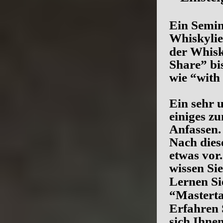
Ein Semin
Whiskylie
der Whisk
Share” bi
wie “with
Ein sehr 
einiges z
Anfassen.
Nach die
etwas vor
wissen Si
Lernen Si
“Masterta
Erfahren 
sich Ihne