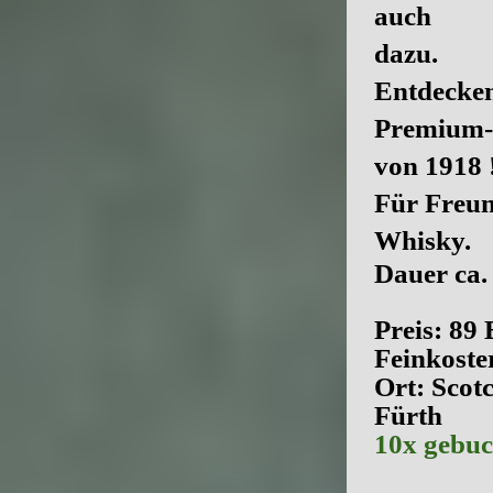
auch
dazu.
Entdecken
Premium-
von 1918 
Für Freun
Whisky.
Dauer ca. 
Preis: 89
Feinkoste
Ort: Scot
Fürth
10x gebucht 