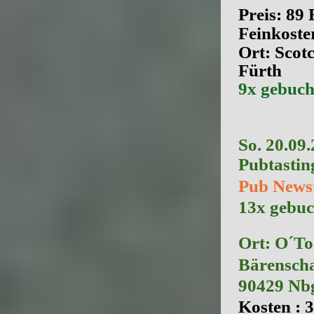
Preis: 89
Feinkoste
Ort: Scot
Fürth
9x gebucht .
So. 20.09
Pubtastin
Pub Newst
13x gebucht
Ort: O´To
Bärenscha
90429 Nb
Kosten : 3