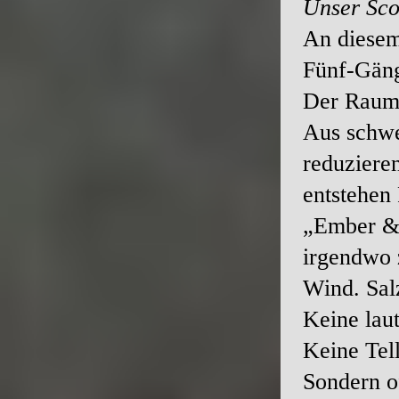
Unser Sco
An diesem
Fünf-Gän
Der Raum 
Aus schwe
reduziere
entstehen
„Ember & 
irgendwo 
Wind. Sal
Keine lau
Keine Tel
Sondern o