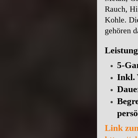
Rauch, Hit
Kohle. Di
gehören d
Leistung
5-Ga
Inkl.
Dauer
Begre
persö
Link zum