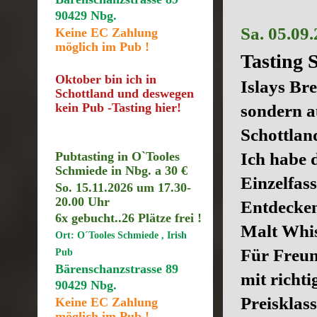
90429 Nbg.
Sa. 05.09
Keine EC Zahlung
möglich im Pub !
Tasting S
Oktober bin ich in
Islays Br
Schottland und deswegen
sondern a
kein Pub -Tasting hier!
Schottland
Ich habe 
Pubtasting in O`Tooles
Schmiede in Nbg. a 30 €
Einzelfas
So. 15.11.2026 um 17.30
-
20.00 Uhr
Entdecken
6x gebucht..26
Plätze frei !
Malt Whi
Ort: O´Tooles Schmiede , Irish
Für Freun
Pub
Bärenschanzstrasse 89
mit richti
90429 Nbg.
Preisklass
Keine EC Zahlung
möglich im Pub !