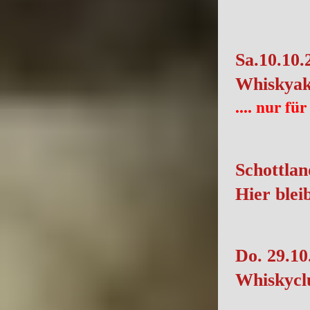
Sa.10.10.
Whiskyak
.... nur f
Schottlan
Hier blei
Do. 29.10
Whiskycl