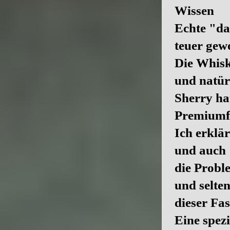
Wissen
Echte "da
teuer gew
Die Whisk
und natür
Sherry ha
Premiumfä
Ich erklä
und auch
die Probl
und selte
dieser Fa
Eine spezi