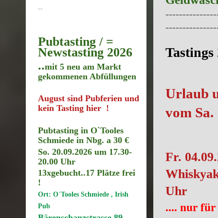
--
---------------
---------------
Pubtasting / =
Tastings
Newstasting 2026
..
mit 5 neu am Markt
gekommenen Abfüllungen
Urlaub u
August sind Pubferien und
kein Tasting hier !
vom Sa. 
Pubtasting in O`Tooles
Schmiede in Nbg. a 30 €
So. 20.09.2026 um 17.30
-
Fr. 04.09
20.00 Uhr
Whiskyak
13xgebucht..17
Plätze frei
!
Uhr
Ort: O´Tooles Schmiede , Irish
.... nur f
Pub
Bärenschanzstrasse 89