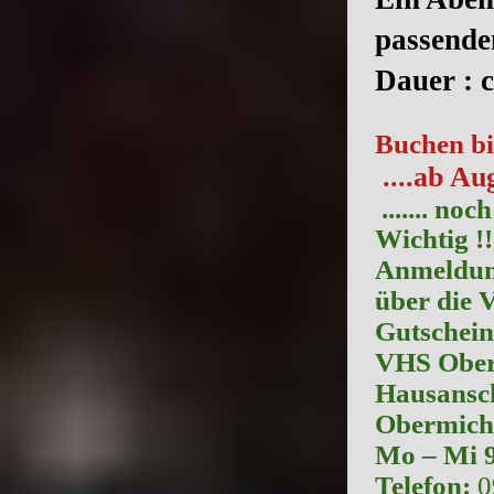
passend
Dauer :
Buchen bi
....ab Au
....... noch
Wichtig !!
Anmeldun
über die 
Gutschein
VHS Ober
Hausansch
Obermich
Mo – Mi 9
Telefon:
0