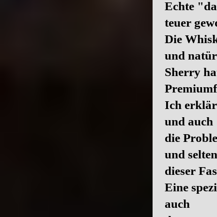
Echte "da
teuer gew
Die Whisk
und natür
Sherry ha
Premiumfä
Ich erklä
und auch
die Probl
und selte
dieser Fa
Eine spezi
auch