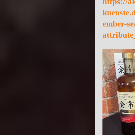
https://
kuenste.
ember-se
attribu