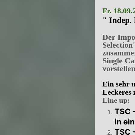
Fr. 18.09
" Indep.
Der Impo
Selection
zusammen 
Single Ca
vorstellen
Ein sehr 
Leckeres 
Line up:
TSC -
in ei
TSC -