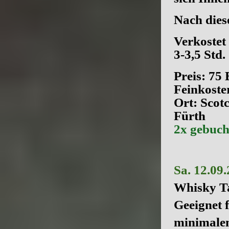
Nach dies
Verkostet
3-3,5 Std.
Preis: 75
Feinkoste
Ort: Scot
Fürth
2x gebucht 
Sa. 12.09
Whisky Ta
Geeignet 
minimale