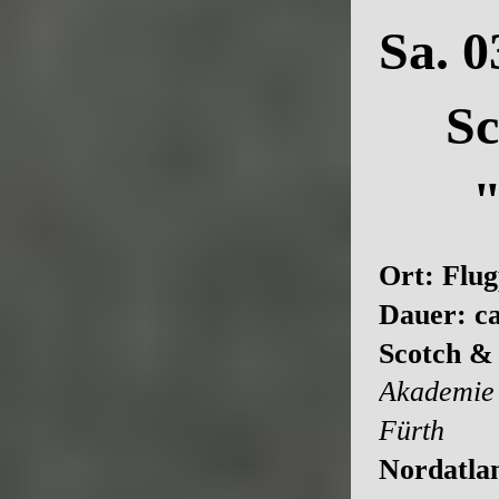
Sa. 
Scot
" E
Ort:
Flug
Dauer:
c
Scotch &
Akademie 
Fürth
Nordatlan