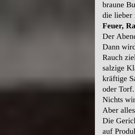
braune Bu
die lieber
Feuer, Ra
Der Abend
Dann wird
Rauch zieh
salzige K
kräftige S
oder Torf.
Nichts wi
Aber alles
Die Gerich
auf Produ