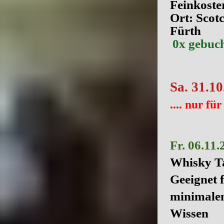
Feinkoste
Ort: Scot
Fürth
0x gebucht 
Sa. 31.1
.... nur fü
Fr. 06.11.
Whisky Ta
Geeignet 
minimale
Wissen