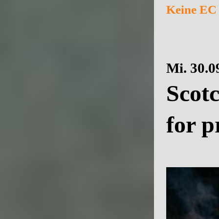
Keine EC 
Mi. 30.0
Scot
for p