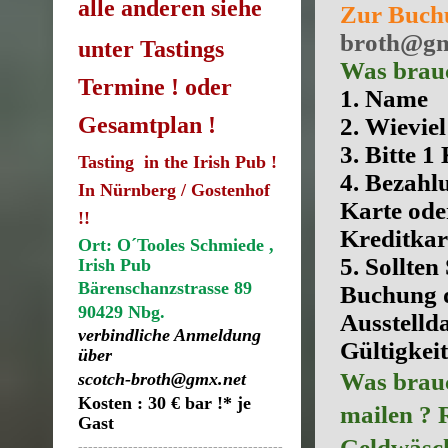
alle anderen siehe
Zur Buchu
broth@gm
unter Tastings
Was brauc
Termine ! oder
1. Name
Gesamtplan !
2. Wievie
3. Bitte 
Tasting in the Irish Pub !
4. Bezahlu
In Nürnberg / Gostenhof
Karte ode
!!
Kreditkart
Ort: O´Tooles Schmiede ,
5. Sollten
Irish Pub
Bärenschanzstrasse 89
Buchung 
90429 Nbg.
Ausstelld
verbindliche Anmeldung
Gültigkei
über
Was brauc
scotch-broth@gmx.net
Kosten : 30 € bar !* je
mailen ? 
Gast
Geldwäsch
-----------------------------------------