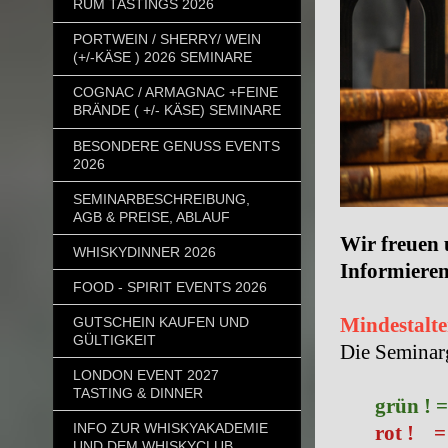
RUM TASTINGS 2026
PORTWEIN / SHERRY/ WEIN
(+/-KÄSE ) 2026 SEMINARE
COGNAC / ARMAGNAC +FEINE
BRÄNDE ( +/- KÄSE) SEMINARE
BESONDERE GENUSS EVENTS
2026
SEMINARBESCHREIBUNG,
AGB & PREISE, ABLAUF
Wir freuen 
WHISKYDINNER 2026
Informieren
FOOD - SPIRIT EVENTS 2026
Mindestalte
GUTSCHEIN KAUFEN UND
GÜLTIGKEIT
Die Seminarg
LONDON EVENT 2027
TASTING & DINNER
grün ! 
INFO ZUR WHISKYAKADEMIE
rot ! =
UND DEM WHISKYCLUB