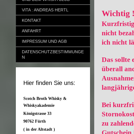
VITA : ANDREAS HERTL
Wichtig 
KONTAKT
Kurzfristi
ANFAHRT
nicht bezah
ich nicht 
IMPRESSUM UND AGB
DATENSCHUTZBESTIMMUNGE
N
Das sollte 
überall an
Ausnahmen 
Hier finden Sie uns:
langjähri
Scotch Broth Whisky &
Bei kurzfri
Whiskyakademie
Stornokos
Königstrasse 33
90762 Fürth
zu zahlend
( in der Altstadt )
Gutschein 