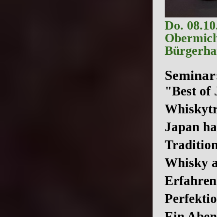
Do. 08.10
Obermic
Bürgerhau
Seminar
"Best of
Whiskytr
Japan hat
Traditio
Whisky a
Erfahren
Perfektio
Ein Aben