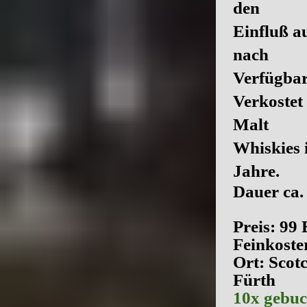
den
Einfluß a
nach
Verfügbar
Verkostet 
Malt
Whiskies 
Jahre.
Dauer ca. 
Preis: 99
Feinkoste
Ort: Scot
Fürth
10x gebucht 