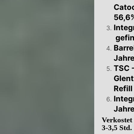
Catoc
56,6
Integ
gefi
Barre
Jahre
TSC -
Glent
Refil
Integ
Jahr
Verkostet
3-3,5 Std.