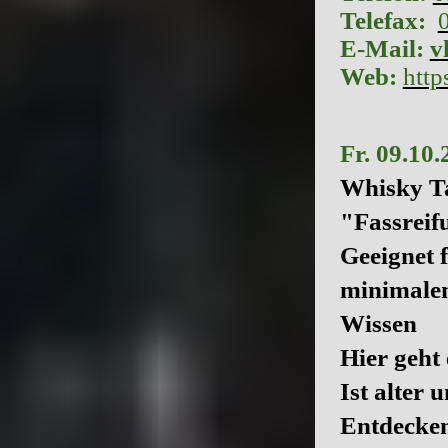
Telefax:
E-Mail:
v
Web:
http
Fr. 09.10.
Whisky Ta
"Fassreif
Geeignet 
minimale
Wissen
Hier geht
Ist alter 
Entdecken