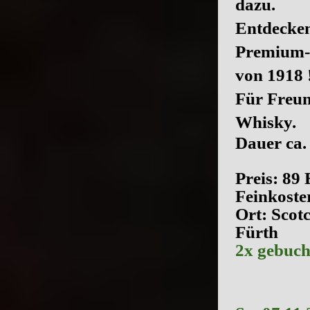
dazu.
Entdecken
Premium-
von 1918 
Für Freun
Whisky.
Dauer ca. 
Preis: 89
Feinkoste
Ort: Scot
Fürth
2x gebucht .