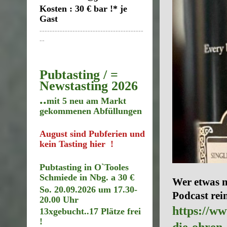
Kosten : 30 € bar !* je
Gast
-----------------------------------------
--
Pubtasting / =
Newstasting 2026
..
mit 5 neu am Markt
gekommenen Abfüllungen
August sind Pubferien und
kein Tasting hier !
Pubtasting in O`Tooles
Schmiede in Nbg. a 30 €
Wer etwas m
So. 20.09.2026 um 17.30
-
Podcast rein
20.00 Uhr
https://ww
13xgebucht..17
Plätze frei
!
die-ohren