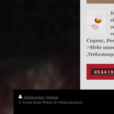
I
e
v
v
Cognac, Por
>Mehr unte
,Verkostung
Druckversion
|
Sitemap
© Scotch Broth Whisky & Whiskyakademie