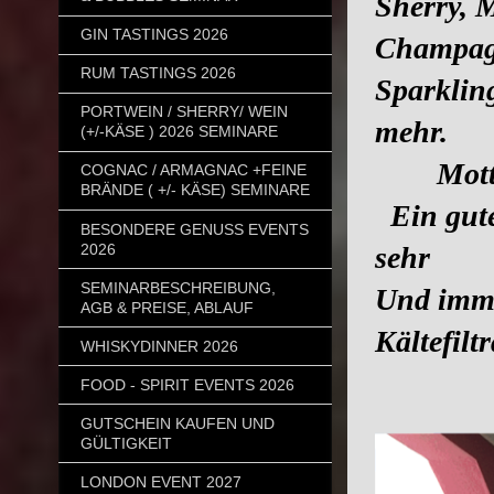
Sherry, M
GIN TASTINGS 2026
Champagn
RUM TASTINGS 2026
Spar
PORTWEIN / SHERRY/ WEIN
mehr.
(+/-KÄSE ) 2026 SEMINARE
Mott
COGNAC / ARMAGNAC +FEINE
BRÄNDE ( +/- KÄSE) SEMINARE
Ein gutes
BESONDERE GENUSS EVENTS
2026
seh
SEMINARBESCHREIBUNG,
Und imme
AGB & PREISE, ABLAUF
Kältefilt
WHISKYDINNER 2026
das is
FOOD - SPIRIT EVENTS 2026
GUTSCHEIN KAUFEN UND
GÜLTIGKEIT
LONDON EVENT 2027