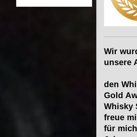
Wir wur
unser
Dies
den Whi
Gold Awa
Whis
freue mi
für mich