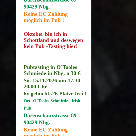
90429 Nbg.
Keine EC Zahlung
möglich im Pub !
Oktober bin ich in
Schottland und deswegen
kein Pub -Tasting hier!
Pubtasting in O`Tooles
Schmiede in Nbg. a 30 €
So. 15.11.2026 um 17.30
-
20.00 Uhr
6x gebucht..26
Plätze frei !
Ort: O´Tooles Schmiede , Irish
Pub
Bärenschanzstrasse 89
90429 Nbg.
Keine EC Zahlung
möglich im Pub !