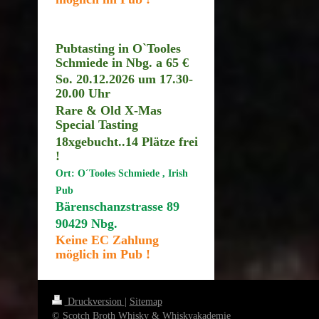
Pubtasting in O`Tooles
Schmiede in Nbg. a 65 €
So. 20.12.2026 um 17.30
-
20.00 Uhr
Rare & Old X-Mas
Special Tasting
18xgebucht..14
Plätze frei
!
Ort: O´Tooles Schmiede , Irish
Pub
Bärenschanzstrasse 89
90429 Nbg.
Keine EC Zahlung
möglich im Pub !
Druckversion
|
Sitemap
© Scotch Broth Whisky & Whiskyakademie