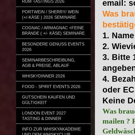
email: 
RUM TASTINGS 2026
Was bra
PORTWEIN / SHERRY/ WEIN
(+/-KÄSE ) 2026 SEMINARE
bestätig
COGNAC / ARMAGNAC +FEINE
BRÄNDE ( +/- KÄSE) SEMINARE
1. Name
BESONDERE GENUSS EVENTS
2. Wiev
2026
3. Bitt
SEMINARBESCHREIBUNG,
AGB & PREISE, ABLAUF
angeben
WHISKYDINNER 2026
4. Bezah
FOOD - SPIRIT EVENTS 2026
oder EC
GUTSCHEIN KAUFEN UND
Keine De
GÜLTIGKEIT
Was brauc
LONDON EVENT 2027
TASTING & DINNER
mailen ? 
INFO ZUR WHISKYAKADEMIE
Geldwäsch
UND DEM WHISKYCLUB