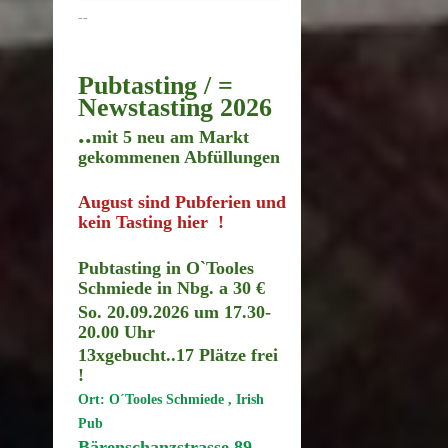
--
Pubtasting / =
Newstasting 2026
..
mit 5 neu am Markt
gekommenen Abfüllungen
August sind Pubferien und
kein Tasting hier !
Pubtasting in O`Tooles
Schmiede in Nbg. a 30 €
So. 20.09.2026 um 17.30
-
20.00 Uhr
13xgebucht..17
Plätze frei
!
Ort: O´Tooles Schmiede , Irish
Pub
Bärenschanzstrasse 89