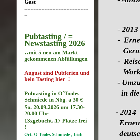
Gast
-----------------------------------------
--
- 2013
Pubtasting / =
- Ernenn
Newstasting 2026
Germany 
..
mit 5 neu am Markt
gekommenen Abfüllungen
- Reise z
Works
August sind Pubferien und
kein Tasting hier !
- Umzug i
in die K
Pubtasting in O`Tooles
Schmiede in Nbg. a 30 €
So. 20.09.2026 um 17.30
-
- 2014
20.00 Uhr
13xgebucht..17
Plätze frei
Erneute 
!
deutsche
Ort: O´Tooles Schmiede , Irish