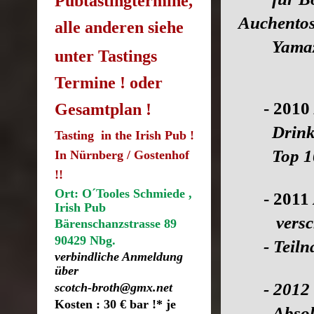
Pubtastingtermine,
Auchento
alle anderen siehe
Yamaza
unter Tastings
Termine ! oder
- 2010
Gesamtplan !
Drinks &
Tasting in the Irish Pub !
Top 100
In Nürnberg / Gostenhof
!!
Ort: O´Tooles Schmiede ,
- 2011
Irish Pub
versch. 
Bärenschanzstrasse 89
90429 Nbg.
- Teil
verbindliche Anmeldung
über
- 2012
scotch-broth@gmx.net
Kosten : 30 € bar !* je
- Absolvi