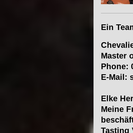
Ein Team
Chevali
Master 
Phone: 0
E-Mail:
Elke Her
Meine Fr
beschäf
Tasting 